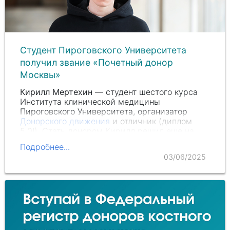
Студент Пироговского Университета
получил звание «Почетный донор
Москвы»
Кирилл Мертехин
— студент шестого курса
Института клинической медицины
Пироговского Университета, организатор
Донорского движения
и отличник (диплом
5.0!). Стать донором Кирилл решил еще на
первом курсе, и с тех пор он не только
Подробнее...
регулярно сдает кровь, но…
03/06/2025