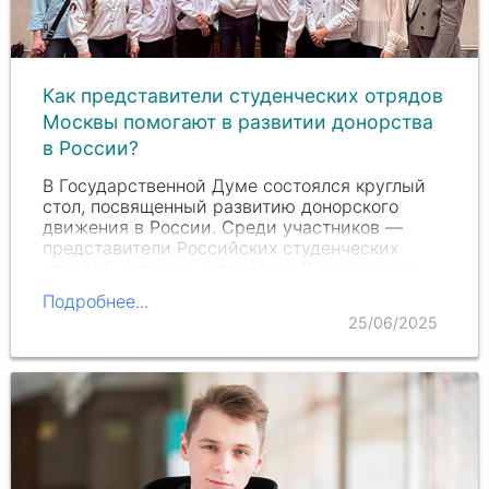
Как представители студенческих отрядов
Москвы помогают в развитии донорства
в России?
В Государственной Думе состоялся круглый
стол, посвященный развитию донорского
движения в России. Среди участников —
представители Российских студенческих
отрядов, включая активистов Пироговского
Университета. Почему это важно? Потому что
Подробнее...
именно молодежь,…
25/06/2025