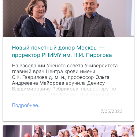
Новый почетный донор Москвы —
проректор РНИМУ им.
Н.И. Пи
рогова
На заседании Ученого совета Университета
главный врач Центра крови имени
О.К. Га
врилова д. м. н., профессор
Ольга
Андреевна Майорова
вручила
Денису
Владимировичу Ребрикову
, проректору по
научной работе РНИМУ им.
Н.И. Пи
рогова
Минздрава России, д. б. н.,…
Подробнее...
17/05/2023