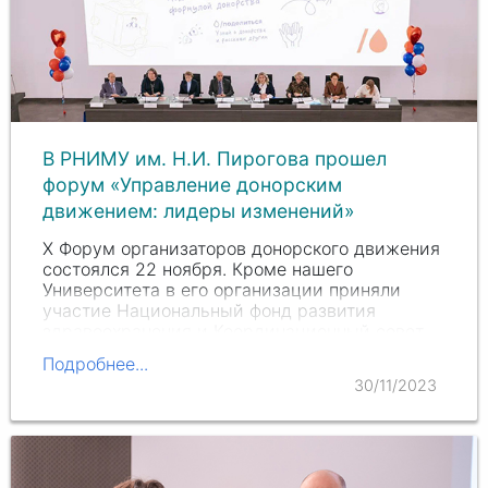
В РНИМУ им. Н.И. Пирогова прошел
форум «Управление донорским
движением: лидеры изменений»
X Форум организаторов донорского движения
состоялся 22 ноября. Кроме нашего
Университета в его организации приняли
участие Национальный фонд развития
здравоохранения и Координационный совет
по донорству крови при Общественной палате
Подробнее...
Российской Федерации.…
30/11/2023