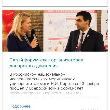
Пятый форум-слет организаторов
донорского движения
В Российском национальном
исследовательском медицинском
университете имени Н.И. Пирогова 23 ноября
прошел V Всероссийский форум-слет
организаторов донорского движения
«Движение жизни». Более двухсот участников
из разных уголков России собрались вместе,
Подробнее...
…