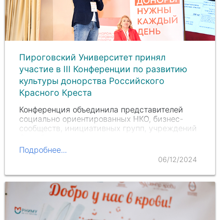
Пироговский Университет принял
участие в III Конференции по развитию
культуры донорства Российского
Красного Креста
Конференция объединила представителей
социально ориентированных НКО, бизнес-
сообществ, инициативных групп, учреждений
Службы крови, а также членов донорского
сообщества.
Подробнее...
06/12/2024