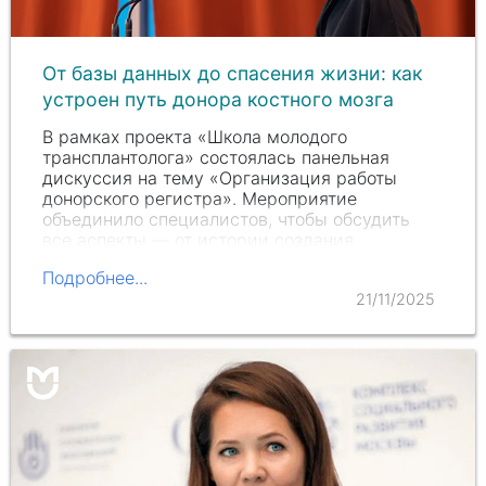
От базы данных до спасения жизни: как
устроен путь донора костного мозга
В рамках проекта «Школа молодого
трансплантолога» состоялась панельная
дискуссия на тему «Организация работы
донорского регистра». Мероприятие
объединило специалистов, чтобы обсудить
все аспекты — от истории создания
регистров до логистики и анализа…
Подробнее...
21/11/2025