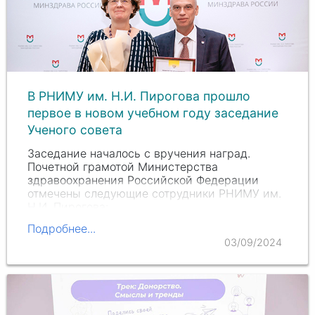
В РНИМУ им. Н.И. Пирогова прошло
первое в новом учебном году заседание
Ученого совета
Заседание началось с вручения наград.
Почетной грамотой Министерства
здравоохранения Российской Федерации
отмечены следующие сотрудники РНИМУ им.
Н.И. Пирогова
:
Татьяна Вячеславовна Мачнева
, д.м.н.,
Подробнее...
заведующий кафедрой физики и
03/09/2024
математики Института…