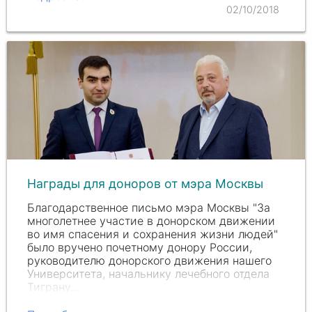
2013 года и…
02/10/2018
Награды для доноров от мэра Москвы
Благодарственное письмо мэра Москвы "За
многолетнее участие в донорском движении
во имя спасения и сохранения жизни людей"
было вручено почетному донору России,
руководителю донорского движения нашего
Университета, начальнику лечебного отдела
Тиграну…