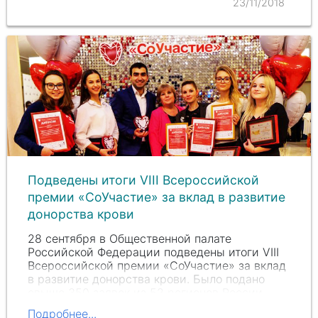
23/11/2018
Подведены итоги VIII Всероссийской
премии «СоУчастие» за вклад в развитие
донорства крови
28 сентября в Общественной палате
Российской Федерации подведены итоги VIII
Всероссийской премии «СоУчастие» за вклад
в развитие донорства крови. Было подано
свыше 350 заявок из 52 регионов России.
РНИМУ участвует в Премии "СоУчастие" с
Подробнее...