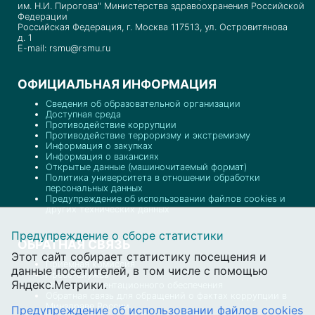
им. Н.И. Пирогова" Министерства здравоохранения Российской
Федерации
Российская Федерация, г. Москва 117513, ул. Островитянова
д. 1
E-mail: rsmu@rsmu.ru
ОФИЦИАЛЬНАЯ ИНФОРМАЦИЯ
Сведения об образовательной организации
Доступная среда
Противодействие коррупции
Противодействие терроризму и экстремизму
Информация о закупках
Информация о вакансиях
Открытые данные (машиночитаемый формат)
Политика университета в отношении обработки
персональных данных
Предупреждение об использовании файлов cookies и
других технических данных
Предупреждение о сборе статистики
ОБРАТНАЯ СВЯЗЬ
Этот сайт собирает статистику посещения и
Приемная комиссия
данные посетителей, в том числе с помощью
Пресс-служба
Яндекс.Метрики.
Отдел документационного обеспечения
Обратная связь для обращений о фактах коррупции в
Минздраве России
Предупреждение об использовании файлов cookies