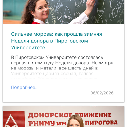
Сильнее мороза: как прошла зимняя
Неделя донора в Пироговском
Университете
В Пироговском Университете состоялась
первая в этом году Неделя донора. Несмотря
на морозы и метели, все шесть дней в
Университете царила особая, теплая
атмосфера. Желание помочь оказалось
сильнее холода: принять участие в акции
Подробнее...
изъявили желание более 500…
06/02/2026