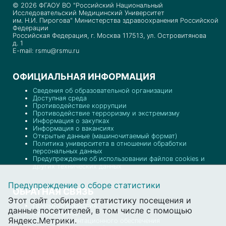
© 2026 ФГАОУ ВО "Российский Национальный
Исследовательский Медицинский Университет
им. Н.И. Пирогова" Министерства здравоохранения Российской
Федерации
Российская Федерация, г. Москва 117513, ул. Островитянова
д. 1
E-mail: rsmu@rsmu.ru
ОФИЦИАЛЬНАЯ ИНФОРМАЦИЯ
Сведения об образовательной организации
Доступная среда
Противодействие коррупции
Противодействие терроризму и экстремизму
Информация о закупках
Информация о вакансиях
Открытые данные (машиночитаемый формат)
Политика университета в отношении обработки
персональных данных
Предупреждение об использовании файлов cookies и
других технических данных
Предупреждение о сборе статистики
ОБРАТНАЯ СВЯЗЬ
Этот сайт собирает статистику посещения и
Приемная комиссия
данные посетителей, в том числе с помощью
Пресс-служба
Яндекс.Метрики.
Отдел документационного обеспечения