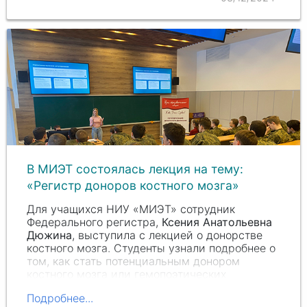
В МИЭТ состоялась лекция на тему:
«Регистр доноров костного мозга»
Для учащихся НИУ «МИЭТ» сотрудник
Федерального регистра,
Ксения Анатольевна
Дюжина
, выступила с лекцией о донорстве
костного мозга. Студенты узнали подробнее о
том, как стать потенциальным донором
костного мозга или гемопоэтических
стволовых клеток и как…
Подробнее...