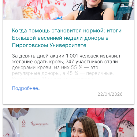
Когда помощь становится нормой: итоги
Большой весенней недели донора в
Пироговском Университете
За девять дней акции
1 001
человек изъявил
желание сдать кровь; 747 участников стали
донорами крови, из них
55 %
— это
регулярные доноры, а
45 %
— первичные.
Кроме того, 71 участник вступил в
Федеральный регистр доноров костного
Подробнее...
мозга.
В результате было…
22/04/2026