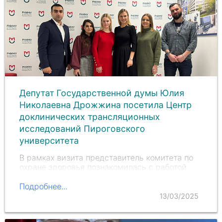
Депутат Государственной думы Юлия
Николаевна Дрожжина посетила Центр
доклинических трансляционных
исследований Пироговского
университета
В рамках визита представитель комитета по
охране здоровья познакомилась с работой
лаборатории геномики. Руководитель
лаборатории
Дмитрий Олегович Коростин
Подробнее...
рассказал о научных исследованиях
13/03/2025
лаборатории и медицинской деятельности.
Юлия Николаевна…