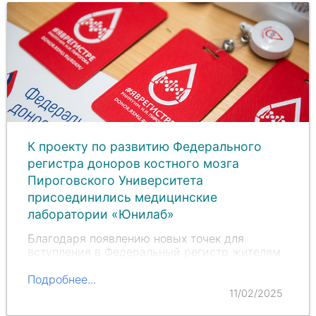
К проекту по развитию Федерального
регистра доноров костного мозга
Пироговского Университета
присоединились медицинские
лаборатории «Юнилаб»
Благодаря появлению новых точек для
вступления в Федеральный регистр жителям
16 городов и близлежащих населенных
пунктов стало удобнее внести свой вклад в
Подробнее...
спасение жизней тяжелобольных пациентов.
11/02/2025