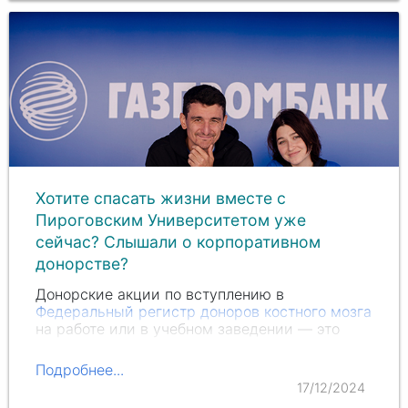
Хотите спасать жизни вместе с
Пироговским Университетом уже
сейчас? Слышали о корпоративном
донорстве?
Донорские акции по вступлению в
Федеральный регистр доноров костного мозга
на работе или в учебном заведении — это
отличная возможность сплотиться,
пообщаться с коллегами в неформальной
Подробнее...
обстановке и вместе сделать доброе дело.
17/12/2024