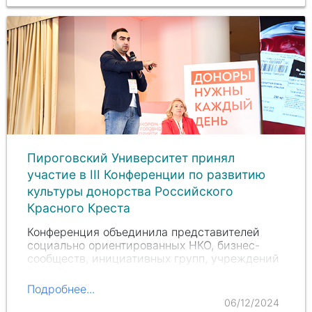
Пироговский Университет принял
участие в III Конференции по развитию
культуры донорства Российского
Красного Креста
Конференция объединила представителей
социально ориентированных НКО, бизнес-
сообществ, инициативных групп, учреждений
Службы крови, а также членов донорского
сообщества.
Подробнее...
06/12/2024