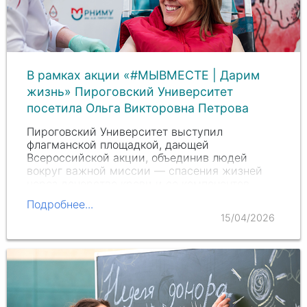
В рамках акции «#МЫВМЕСТЕ | Дарим
жизнь» Пироговский Университет
посетила Ольга Викторовна Петрова
Пироговский Университет выступил
флагманской площадкой, дающей
Всероссийской акции, объединив людей
вокруг важной миссии — спасения жизней
через донорство крови и ее компонентов.
Событие проходит при поддержке
Подробнее...
Министерства науки и высшего образования…
15/04/2026