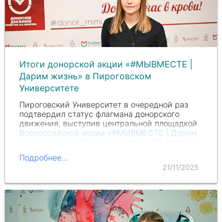
Итоги донорской акции «#МЫВМЕСТЕ |
Дарим жизнь» в Пироговском
Университете
Пироговский Университет в очередной раз
подтвердил статус флагмана донорского
движения, выступив центральной площадкой
Всероссийской акции «#МЫВМЕСТЕ | Дарим
жизнь»
. Масштабная инициатива объединила
более 300 университетов по всей стране,
Подробнее...
чтобы…
21/11/2025