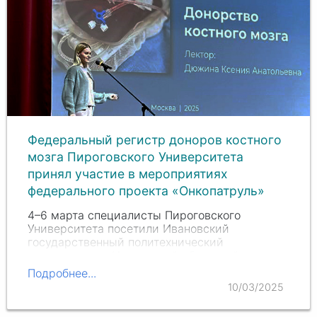
Федеральный регистр доноров костного
мозга Пироговского Университета
принял участие в мероприятиях
федерального проекта «Онкопатруль»
4–6 марта специалисты Пироговского
Университета посетили Ивановский
государственный политехнический
университет и Ивановский областной
онкологический диспансер. Главная цель
Подробнее...
инициативы — информирование населения о
10/03/2025
донорстве костного мозга.