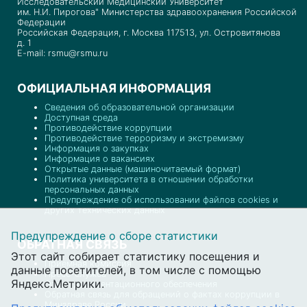
Исследовательский Медицинский Университет
им. Н.И. Пирогова" Министерства здравоохранения Российской
Федерации
Российская Федерация, г. Москва 117513, ул. Островитянова
д. 1
E-mail: rsmu@rsmu.ru
ОФИЦИАЛЬНАЯ ИНФОРМАЦИЯ
Сведения об образовательной организации
Доступная среда
Противодействие коррупции
Противодействие терроризму и экстремизму
Информация о закупках
Информация о вакансиях
Открытые данные (машиночитаемый формат)
Политика университета в отношении обработки
персональных данных
Предупреждение об использовании файлов cookies и
других технических данных
Предупреждение о сборе статистики
ОБРАТНАЯ СВЯЗЬ
Этот сайт собирает статистику посещения и
Приемная комиссия
данные посетителей, в том числе с помощью
Пресс-служба
Яндекс.Метрики.
Отдел документационного обеспечения
Обратная связь для обращений о фактах коррупции в
Минздраве России